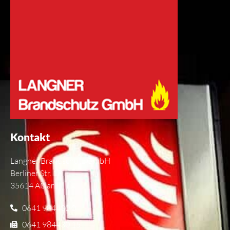
Kontakt
Langner Brandschutz GmbH
Berliner Str. 18
35614 Aßlar
0641 984430 0
0641 984430 15