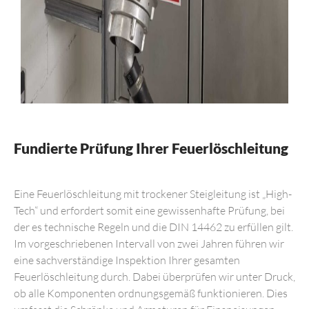
Fundierte Prüfung Ihrer Feuerlöschleitung
Eine Feuerlöschleitung mit trockener Steigleitung ist „High-
Tech“ und erfordert somit eine gewissenhafte Prüfung, bei
der es technische Regeln und die DIN 14462 zu erfüllen gilt.
Im vorgeschriebenen Intervall von zwei Jahren führen wir
eine sachverständige Inspektion Ihrer gesamten
Feuerlöschleitung durch. Dabei überprüfen wir unter Druck,
ob alle Komponenten ordnungsgemäß funktionieren. Dies